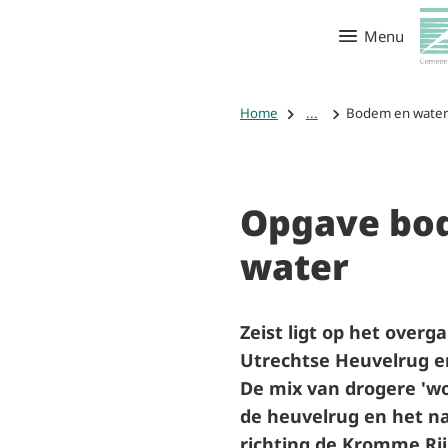
Menu
Home
...
Bodem en wate
Opgave bo
water
Zeist ligt op het over
Utrechtse Heuvelrug e
De mix van drogere 'w
de heuvelrug en het n
richting de Kromme Rij