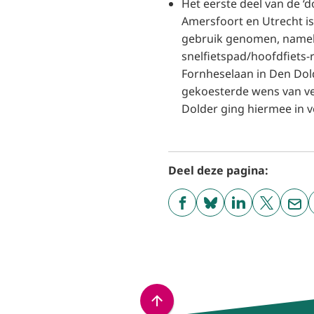
Het eerste deel van de ‘d
Amersfoort en Utrecht is
gebruik genomen, nameli
snelfietspad/hoofdfiets-
Fornheselaan in Den Dold
gekoesterde wens van ve
Dolder ging hiermee in v
Deel deze pagina:
(Verwijst
(Verwijst
(Verwijst
(Verwijst
(Ver
naar
naar
naar
naar
naa
een
een
een
een
een
externe
externe
externe
externe
e-
website)
website)
website)
website)
mai
Scroll