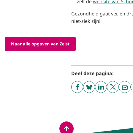
zelf de
website van Scho
Gezondheid gaat ver, en dra
niet-ziek zijn!
Naar alle opgaven van Zeist
Deel deze pagina:
(Verwijst
(Verwijst
(Verwijst
(Verwijst
(Ver
naar
naar
naar
naar
naa
een
een
een
een
een
externe
externe
externe
externe
e-
website)
website)
website)
website)
mai
Scroll